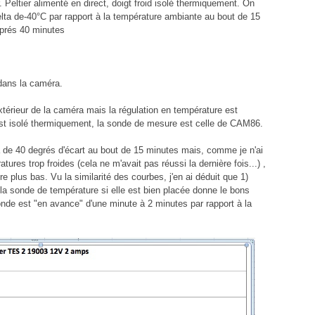
r. Peltier alimenté en direct, doigt froid isolé thermiquement. On
elta de-40°C par rapport à la température ambiante au bout de 15
aprés 40 minutes
 dans la caméra.
xtérieur de la caméra mais la régulation en température est
 est isolé thermiquement, la sonde de mesure est celle de CAM86.
a de 40 degrés d'écart au bout de 15 minutes mais, comme je n'ai
ures trop froides (cela ne m'avait pas réussi la dernière fois...) ,
dre plus bas. Vu la similarité des courbes, j'en ai déduit que 1)
a sonde de température si elle est bien placée donne le bons
onde est "en avance" d'une minute à 2 minutes par rapport à la