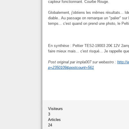
capteur fonctionnant. Courbe Rouge.
Globalement, j'obtiens les mêmes résultats... Id
diable.. Au passage on remarque un "palier" sur
temps... c'est quand on prend une photo, le Peltie
En synthèse : Peltier TES2-19003 20€ 12V 2amps
faire mieux mais... c'est risqué... Je rappelle qu
Post original par impla007 sur webastro :
http:/
p=2350109&postcount=561
Visiteurs
3
Articles
24