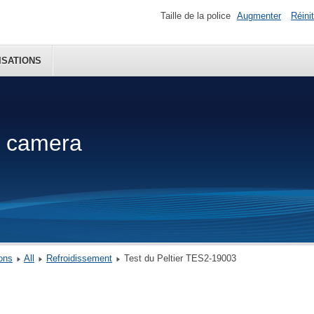
Taille de la police
Augmenter
Réinit
ISATIONS
y camera
ons
All
Refroidissement
Test du Peltier TES2-19003